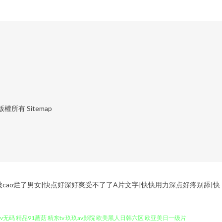
）
版權所有
Sitemap
被cao烂了男女|快点好深好爽受不了了A片文字|快快用力深点好疼别舔|快