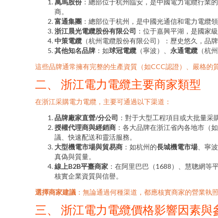
萬馬股份
：總部位于杭州臨安，是中國電力電纜行業的
商。
富通集團
：總部位于杭州，是中國光通信和電力電纜領
浙江晨光電纜股份有限公司
：位于嘉興平湖，是國家級
中策電纜
（杭州電纜股份有限公司）：歷史悠久，品牌
其他知名品牌
：如
球冠電纜
（寧波）、
永通電纜
（杭州
這些品牌通常擁有完整的生產資質（如CCC認證）、嚴格的
二、 浙江電力電纜主要商家類型
在浙江采購電力電纜，主要可通過以下渠道：
品牌廠家直營/分公司
：對于大型工程項目或大批量采
授權代理商與經銷商
：各大品牌在浙江省內各地市（如
議、快速配送和靈活服務。
大型機電市場與貿易商
：如杭州的
長城機電市場
、寧波
真偽與質量。
線上B2B平臺商家
：在阿里巴巴（1688）、慧聰網
核實企業資質與信譽。
選擇商家建議
：無論通過何種渠道，都應核實商家的營業執照
三、 浙江電力電纜價格影響因素與