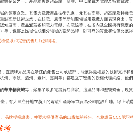
龍頭企業之一。產品線覆蓋超高壓、高壓、中低壓電力電纜及特種電纜，
域的領軍企業。其電力電纜產品技術先進，尤其在高壓、超高壓及特種電
重點高新技術企業，在核電、風電等新能源領域用電纜方面表現突出，質
認知度高，產品涵蓋各類電力電纜、布電線等，在省內及全國擁有穩定的
）等，也都是區域性或細分領域的強勢品牌，以可靠的質量和性價比獲得
質檢體系和完善的售后服務網絡。
購，直接聯系品牌在浙江的銷售公司或總部，能獲得最權威的技術支持和
杭州、寧波、溫州、臺州、嘉興等）都建立了密集的授權代理網絡。他們
的
華東物資城
等，聚集了眾多電纜貿易商家。這里品牌和型號齊全，現貨
等平臺，有大量注冊地在浙江的電纜生產廠家或貿易公司開設店鋪。線上采
、品牌授權證書，并要求提供產品的出廠檢驗報告、合格證及CCC認證
參考