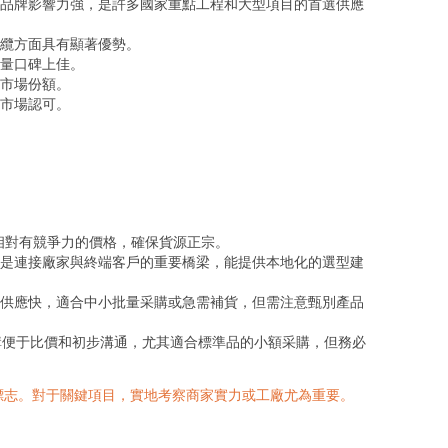
品牌影響力強，是許多國家重點工程和大型項目的首選供應
纜方面具有顯著優勢。
量口碑上佳。
市場份額。
市場認可。
相對有競爭力的價格，確保貨源正宗。
是連接廠家與終端客戶的重要橋梁，能提供本地化的選型建
供應快，適合中小批量采購或急需補貨，但需注意甄別產品
購便于比價和初步溝通，尤其適合標準品的小額采購，但務必
標志。對于關鍵項目，實地考察商家實力或工廠尤為重要。