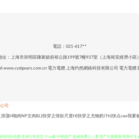
電話：021-617**
地址：上海市崇明區陳家鎮前裕公路199號7幢937室（上海裕安經濟小區
26
www.cydgears.com.cn
電力電纜
上海灼然網絡科技有限公司
電力電纜
公司
荡H啪肉NP文肉BL|快穿之情欲尺度H|快穿之尤物奶汁h|快点cao我要