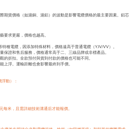
：
際期貨價格（如滬銅、滬鋁）的波動是影響電纜價格的最主要因素。鋁芯
和工藝要求更嚴，價格也越高。
等特種電纜，因添加特殊材料，價格遠高于普通電纜（YJV/VV）。
量保證和售后服務，價格通常高于二、三線品牌或非標產品。
觀的折扣。全款預付與貨到付款的價格也可能不同。
能上浮。運輸距離也會影響最終到手價。
運價浮動）：
元每米，且需詳細技術溝通后才能報價。