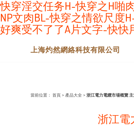
快穿淫交任务H-快穿之H啪
NP文肉BL-快穿之情欲尺度H
好爽受不了了A片文字-快快
上海灼然網絡科技有限公司
當前位置：
首頁
>
產品大全
>
浙江電力電纜市場概覽 
浙江電