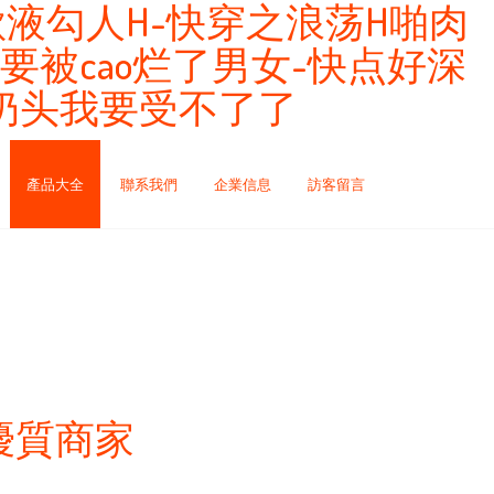
液勾人H-快穿之浪荡H啪肉
我要被cao烂了男女-快点好深
奶头我要受不了了
產品大全
聯系我們
企業信息
訪客留言
優質商家