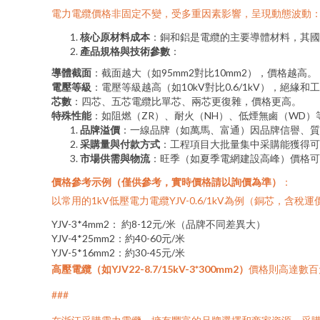
電力電纜價格非固定不變，受多重因素影響，呈現動態波動
核心原材料成本
：銅和鋁是電纜的主要導體材料，其國
產品規格與技術參數
：
導體截面
：截面越大（如95mm2對比10mm2），價格越高。
電壓等級
：電壓等級越高（如10kV對比0.6/1kV），絕緣
芯數
：四芯、五芯電纜比單芯、兩芯更復雜，價格更高。
特殊性能
：如阻燃（ZR）、耐火（NH）、低煙無鹵（WD）
品牌溢價
：一線品牌（如萬馬、富通）因品牌信譽、質
采購量與付款方式
：工程項目大批量集中采購能獲得可
市場供需與物流
：旺季（如夏季電網建設高峰）價格可
價格參考示例（僅供參考，實時價格請以詢價為準）
：
以常用的1kV低壓電力電纜YJV-0.6/1kV為例（銅芯，含稅
YJV-3*4mm2： 約8-12元/米（品牌不同差異大）
YJV-4*25mm2：約40-60元/米
YJV-5*16mm2：約30-45元/米
高壓電纜（如YJV22-8.7/15kV-3*300mm2）
價格則高達數百
###